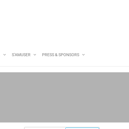
R
S’AMUSER
PRESS & SPONSORS