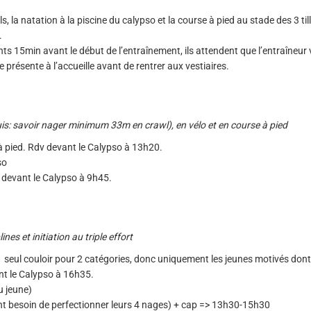
s, la natation à la piscine du calypso et la course à pied au stade des 3 til
.
ts 15min avant le début de l’entraînement, ils attendent que l’entraîneur
e présente à l’accueille avant de rentrer aux vestiaires.
uis: savoir nager minimum 33m en crawl), en vélo et en course à pied
à pied. Rdv devant le Calypso à 13h20.
so
 devant le Calypso à 9h45.
es et initiation au triple effort
seul couloir pour 2 catégories, donc uniquement les jeunes motivés dont
nt le Calypso à 16h35.
u jeune)
ont besoin de perfectionner leurs 4 nages) + cap => 13h30-15h30