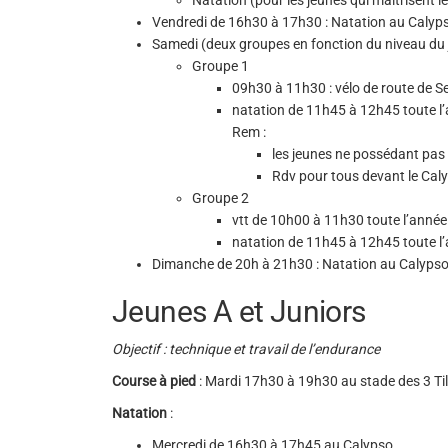
Natation (pour les jeunes qui maîtrisent 
Vendredi de 16h30 à 17h30 : Natation au Calyp
Samedi (deux groupes en fonction du niveau du 
Groupe 1
09h30 à 11h30 : vélo de route de Se
natation de 11h45 à 12h45 toute l
Rem :
les jeunes ne possédant pas 
Rdv pour tous devant le Cal
Groupe 2
vtt de 10h00 à 11h30 toute l’année
natation de 11h45 à 12h45 toute l
Dimanche de 20h à 21h30 : Natation au Calyps
Jeunes A et Juniors
Objectif : technique et travail de l’endurance
Course à pied
: Mardi 17h30 à 19h30 au stade des 3 Til
Natation
:
Mercredi de 16h30 à 17h45 au Calypso