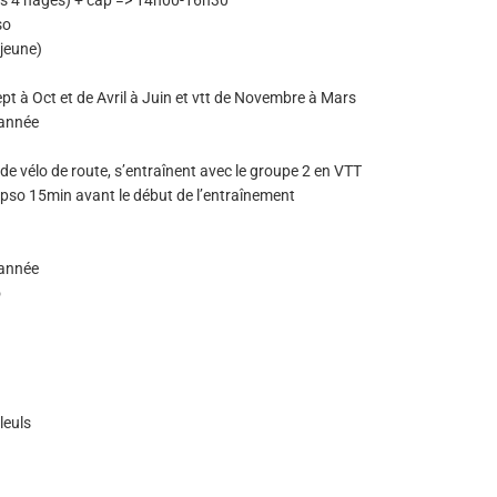
les 4 nages) + cap => 14h00-16h30
so
jeune)
pt à Oct et de Avril à Juin et vtt de Novembre à Mars
’année
de vélo de route, s’entraînent avec le groupe 2 en VTT
ypso 15min avant le début de l’entraînement
’année
o
leuls