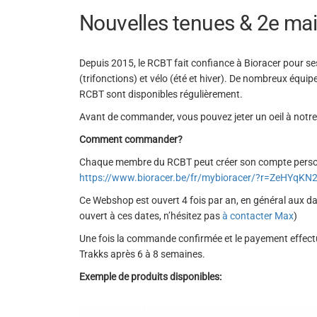
Nouvelles tenues & 2e ma
Depuis 2015, le RCBT fait confiance à Bioracer pour s
(trifonctions) et vélo (été et hiver). De nombreux équ
RCBT sont disponibles régulièrement.
Avant de commander, vous pouvez jeter un oeil à notr
Comment commander?
Chaque membre du RCBT peut créer son compte personne
https://www.bioracer.be/fr/mybioracer/?r=ZeHYqKN
Ce Webshop est ouvert 4 fois par an, en général aux d
ouvert à ces dates, n’hésitez pas
à contacter Max
)
Une fois la commande confirmée et le payement effectué
Trakks après 6 à 8 semaines.
Exemple de produits disponibles: