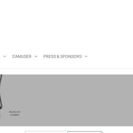
R
S’AMUSER
PRESS & SPONSORS