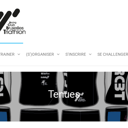
RCBT
TRAINER
(S’)ORGANISER
S’INSCRIRE
SE CHALLENGE
Tenues