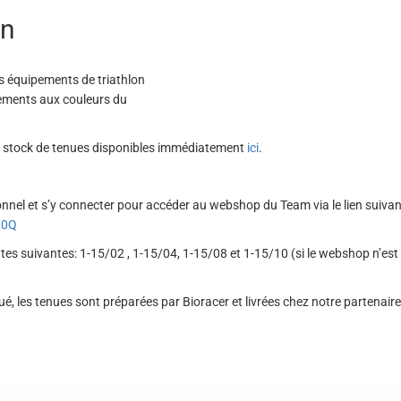
in
es équipements de triathlon
ipements aux couleurs du
e stock de tenues disponibles immédiatement
ici
.
l et s’y connecter pour accéder au webshop du Team via le lien suivan
20Q
ates suivantes:
1-15/02
, 1-15/04, 1-15/08 et 1-15/10 (si le webshop n’est
, les tenues sont préparées par Bioracer et livrées chez notre partenaire