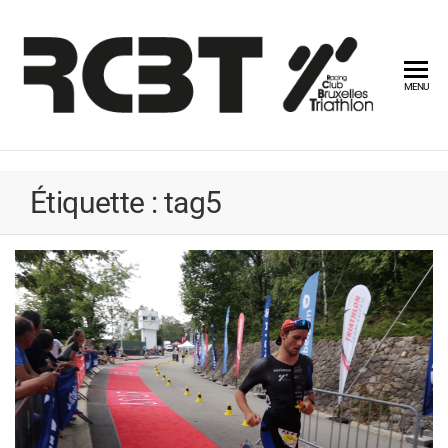
RCB
MENU
Étiquette : tag5